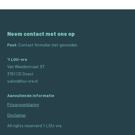
Neem contact met ons op
Fout:
Contact formulier niet gevonden.
’t LOU-vre
Van Weedestraat 97
3761 CD Soest
salon@lou-vre.nl
Aanvullende informatie
Privacyverklaring
Disclaimer
All rights reserverd ’t LOU-vre